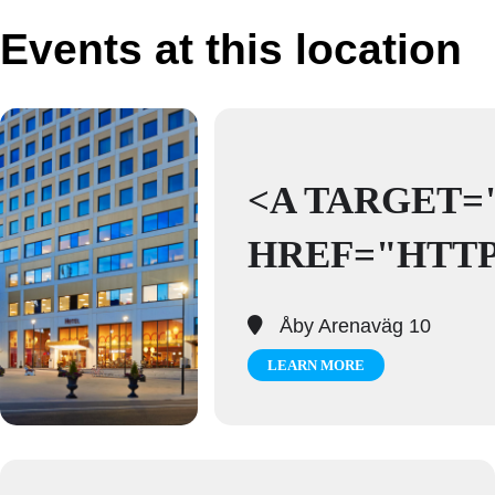
Events at this location
<A TARGET=
HREF="HTTP
Åby Arenaväg 10
LEARN MORE