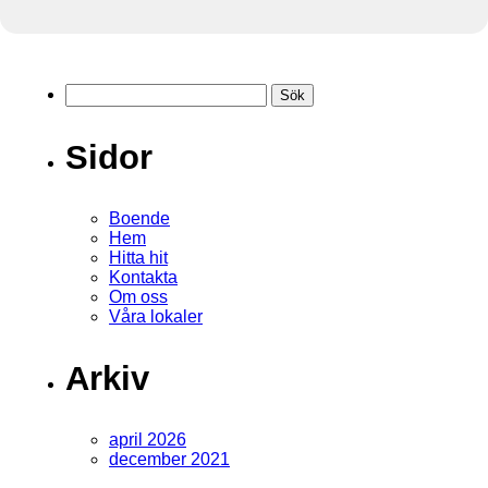
Sök
efter:
Sidor
Boende
Hem
Hitta hit
Kontakta
Om oss
Våra lokaler
Arkiv
april 2026
december 2021